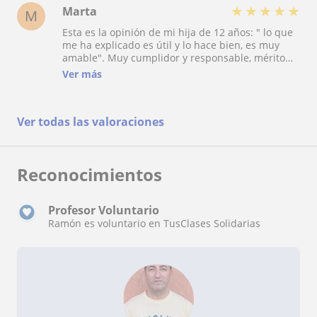
★
★
★
★
★
Marta
M
Esta es la opinión de mi hija de 12 años: " lo que
me ha explicado es útil y lo hace bien, es muy
amable". Muy cumplidor y responsable, mérito
tiene de venir a casa con el calor que hace, no ha
Ver más
fallado ningún día.
Ver todas las valoraciones
Reconocimientos
Profesor Voluntario
Ramón es voluntario en TusClases Solidarias