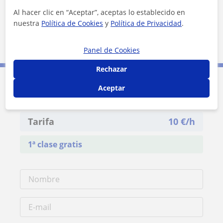
Al hacer clic en “Aceptar”, aceptas lo establecido en
nuestra
Política de Cookies
y
Política de Privacidad
.
3 km
1 mi
Leaflet
| ©
OpenStreetMap
contributors
Panel de Cookies
Rechazar
Aceptar
Contacta con Ramón
Tarifa
10
€/h
1ª clase gratis