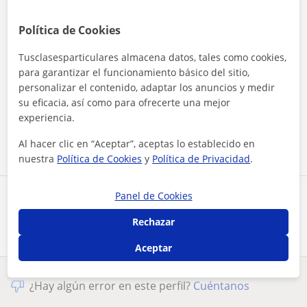
Política de Cookies
Tusclasesparticulares almacena datos, tales como cookies,
para garantizar el funcionamiento básico del sitio,
personalizar el contenido, adaptar los anuncios y medir
Al hacer clic, aceptas nuestro
aviso legal
y de
privacidad
su eficacia, así como para ofrecerte una mejor
experiencia.
Contactar ahora
Al hacer clic en “Aceptar”, aceptas lo establecido en
nuestra
Política de Cookies
y
Política de Privacidad
.
Panel de Cookies
Comparte a este profesor
Rechazar
Aceptar
¿Hay algún error en este perfil?
Cuéntanos