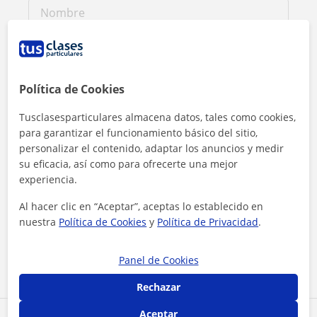
Política de Cookies
Tusclasesparticulares almacena datos, tales como cookies,
para garantizar el funcionamiento básico del sitio,
personalizar el contenido, adaptar los anuncios y medir
su eficacia, así como para ofrecerte una mejor
experiencia.
Al hacer clic en “Aceptar”, aceptas lo establecido en
Al hacer clic, aceptas nuestro
aviso legal
y de
privacidad
nuestra
Política de Cookies
y
Política de Privacidad
.
Contactar ahora
Panel de Cookies
Rechazar
Aceptar