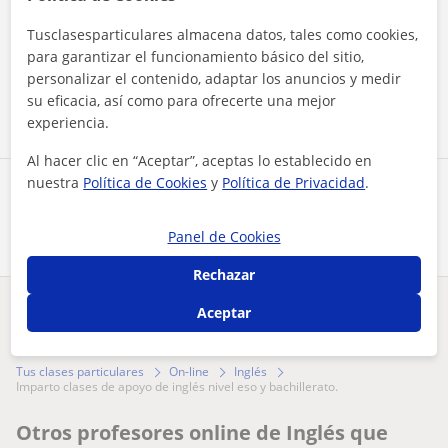
Al hacer clic, aceptas nuestro
aviso legal
y de
privacidad
Tusclasesparticulares almacena datos, tales como cookies,
para garantizar el funcionamiento básico del sitio,
personalizar el contenido, adaptar los anuncios y medir
Contactar ahora
su eficacia, así como para ofrecerte una mejor
experiencia.
Al hacer clic en “Aceptar”, aceptas lo establecido en
nuestra
Política de Cookies
y
Política de Privacidad
.
Comparte a este profesor
Panel de Cookies
Rechazar
Aceptar
¿Hay algún error en este perfil?
Cuéntanos
Tus clases particulares
On-line
Inglés
imparto clases de apoyo de inglés nivel eso y bachillerato.
Otros profesores online de Inglés que