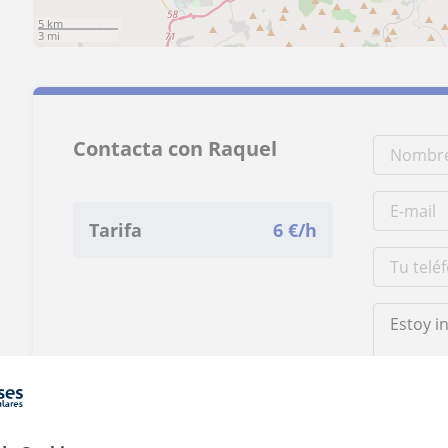
5 km
3 mi
Contacta con Raquel
Tarifa
6
€/h
Al hacer clic