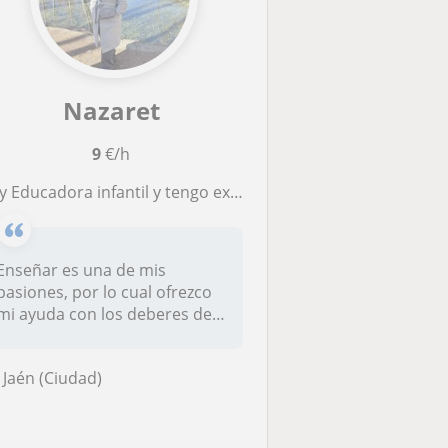
Nazaret
9
€/h
 Educadora infantil y tengo experiencia con niños de primaria
Enseñar es una de mis
pasiones, por lo cual ofrezco
mi ayuda con los deberes de
prim...
Jaén (Ciudad)