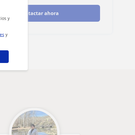
Contactar ahora
ios y
ies
y