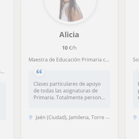
Alicia
10
€/h
Maestra de Educación Primaria con 3 años dando clases particulares
Soy
a
Clases particulares de apoyo
de todas las asignaturas de
Primaria. Totalmente person...
Jaén (Ciudad), Jamilena, Torre del Campo, Torredonjimeno