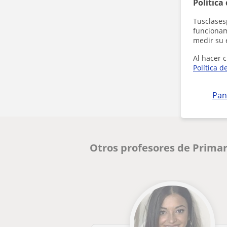
Política
Tusclases
funcionami
medir su 
Al hacer c
Política d
Pan
Otros profesores de Primar