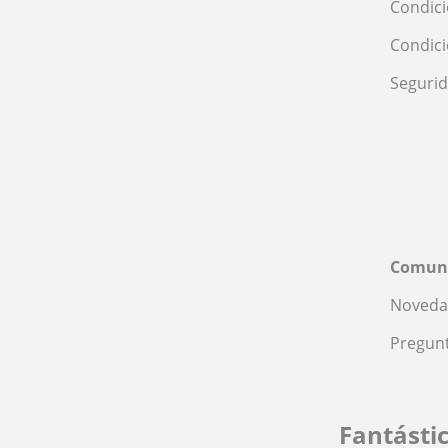
Condici
Condic
Seguri
Comun
Noveda
Pregunt
Fantásti