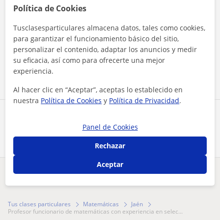
Política de Cookies
Tusclasesparticulares almacena datos, tales como cookies,
Al hacer clic, aceptas nuestro
aviso legal
y de
privacidad
para garantizar el funcionamiento básico del sitio,
personalizar el contenido, adaptar los anuncios y medir
su eficacia, así como para ofrecerte una mejor
Contactar ahora
experiencia.
Al hacer clic en “Aceptar”, aceptas lo establecido en
nuestra
Política de Cookies
y
Política de Privacidad
.
Comparte a este profesor
Panel de Cookies
Rechazar
Aceptar
¿Hay algún error en este perfil?
Cuéntanos
Tus clases particulares
Matemáticas
Jaén
profesor funcionario de matemáticas con experiencia en selec...