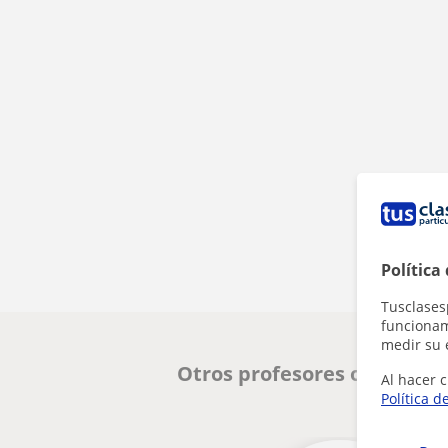
Política
Tusclases
funcionami
medir su 
Otros profesores online de
Al hacer c
Política d