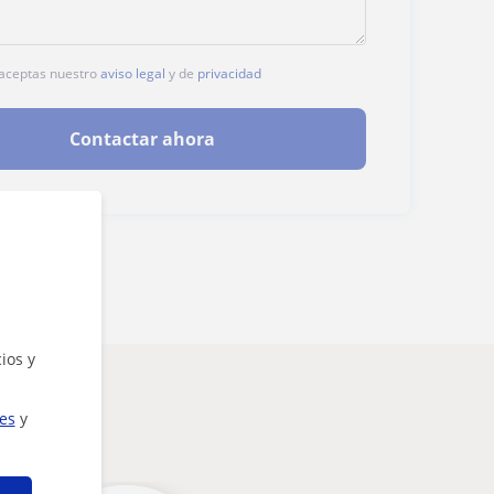
, aceptas nuestro
aviso legal
y de
privacidad
Contactar ahora
ios y
ies
y