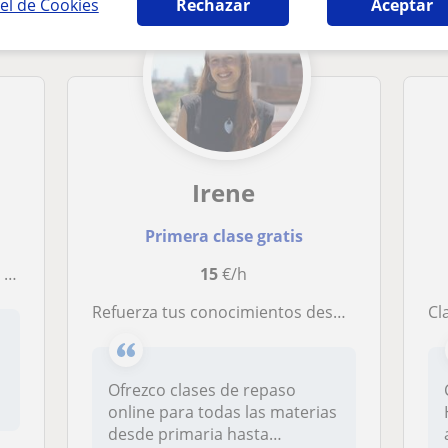
el de Cookies
Rechazar
Aceptar
Irene
Primera clase gratis
)
15
€/h
Refuerza tus conocimientos desde casa con apoyo personalizado
Cla
Ofrezco clases de repaso
online para todas las materias
desde primaria hasta