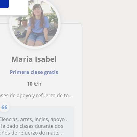
Maria Isabel
Primera clase gratis
10
€/h
ses de apoyo y refuerzo de todad las asignaturas desde primaria a ma ESO
Ciencias, artes, ingles, apoyo .
He dado clases durante dos
años de refuerzo de mate...