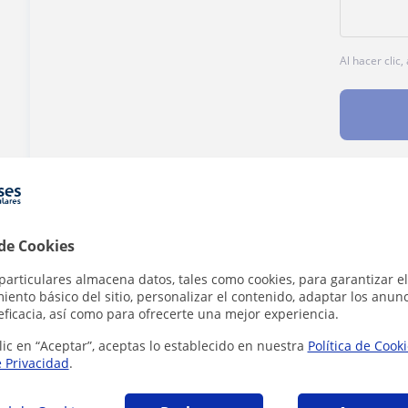
Al hacer clic
¿Hay algún error en este perfil?
Cuéntanos
 de Cookies
particulares almacena datos, tales como cookies, para garantizar el
ento básico del sitio, personalizar el contenido, adaptar los anunc
eficacia, así como para ofrecerte una mejor experiencia.
 Inglés que pueden interesarte
lic en “Aceptar”, aceptas lo establecido en nuestra
Política de Cook
e Privacidad
.