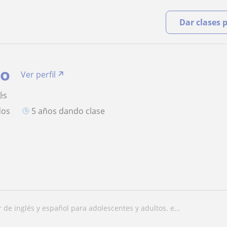
Dar clases 
so
Ver perfil
és
dos
5 años dando clase
or de inglés y español para adolescentes y adultos. e...