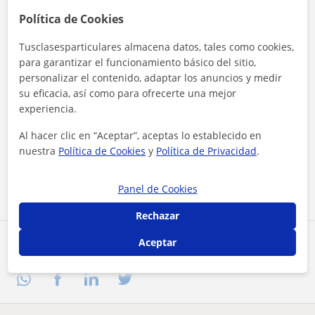
Política de Cookies
Tusclasesparticulares almacena datos, tales como cookies,
para garantizar el funcionamiento básico del sitio,
personalizar el contenido, adaptar los anuncios y medir
su eficacia, así como para ofrecerte una mejor
experiencia.
Al hacer clic, aceptas nuestro
aviso legal
y de
privacidad
Al hacer clic en “Aceptar”, aceptas lo establecido en
nuestra
Política de Cookies
y
Política de Privacidad
.
Contactar ahora
Panel de Cookies
Rechazar
Aceptar
Comparte a este profesor