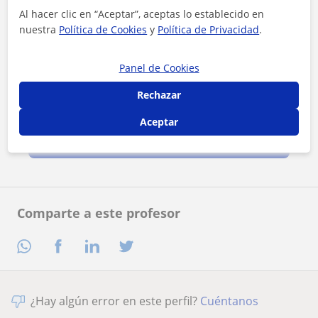
Al hacer clic en “Aceptar”, aceptas lo establecido en
nuestra
Política de Cookies
y
Política de Privacidad
.
Panel de Cookies
Rechazar
Al hacer clic, aceptas nuestro
aviso legal
y de
privacidad
Aceptar
Contactar ahora
Comparte a este profesor
¿Hay algún error en este perfil?
Cuéntanos