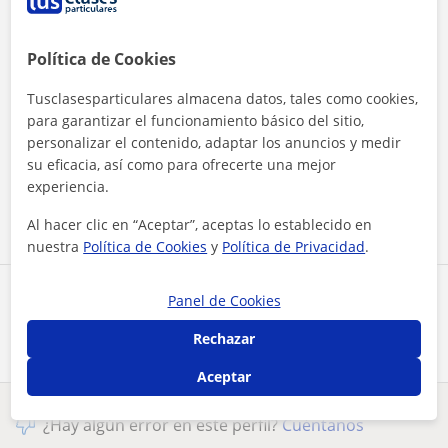
Política de Cookies
Tusclasesparticulares almacena datos, tales como cookies,
para garantizar el funcionamiento básico del sitio,
Al hacer clic, aceptas nuestro
aviso legal
y de
privacidad
personalizar el contenido, adaptar los anuncios y medir
su eficacia, así como para ofrecerte una mejor
experiencia.
Contactar ahora
Al hacer clic en “Aceptar”, aceptas lo establecido en
nuestra
Política de Cookies
y
Política de Privacidad
.
Comparte a este profesor
Panel de Cookies
Rechazar
Aceptar
¿Hay algún error en este perfil?
Cuéntanos