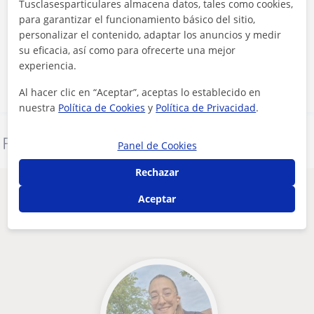
Tusclasesparticulares almacena datos, tales como cookies,
Al hacer clic, aceptas nuestro
aviso legal
y de
privacidad
para garantizar el funcionamiento básico del sitio,
personalizar el contenido, adaptar los anuncios y medir
su eficacia, así como para ofrecerte una mejor
Contactar ahora
experiencia.
Al hacer clic en “Aceptar”, aceptas lo establecido en
nuestra
Política de Cookies
y
Política de Privacidad
.
Denunciar este perfil
Panel de Cookies
Rechazar
Otros profesores de Biología en Vilassar
Aceptar
de Mar que pueden interesarte