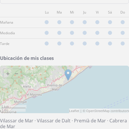
Lu
Ma
Mi
Ju
Vi
Sá
Do
Mañana
Mediodía
Tarde
Ubicación de mis clases
+
−
5 km
3 mi
Leaflet
| ©
OpenStreetMap
contributors
Vilassar de Mar
·
Vilassar de Dalt
·
Premià de Mar
·
Cabrera
de Mar