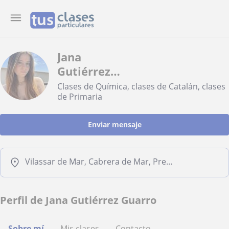
Jana
Gutiérrez
Guarro
Clases de Química, clases de Catalán, clases
de Primaria
Enviar mensaje
Vilassar de Mar, Cabrera de Mar, Premià de Mar, Vilassar de Dalt
Perfil de Jana Gutiérrez Guarro
Sobre mí
Mis clases
Contacto