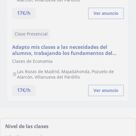
17
€/h
Ver anuncio
Clase Presencial
Adapto mis clases a las necesidades del
alumno, trabajando los fundamentos del
problema así como ayudarle a obtener los
Clases de Economía
resultados que quiera en la práctica.
Las Rozas de Madrid, Majadahonda, Pozuelo de
Alarcón, Villanueva del Pardillo
17
€/h
Ver anuncio
Nivel de las clases