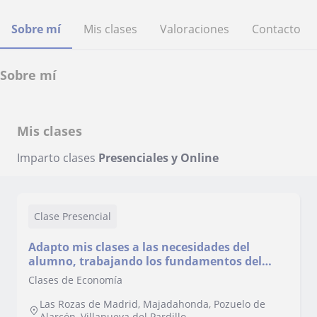
Sobre mí
Mis clases
Valoraciones
Contacto
Sobre mí
Mis clases
Imparto clases
Presenciales y Online
Clase Presencial
Adapto mis clases a las necesidades del
alumno, trabajando los fundamentos del
problema así como ayudarle a sacar
Clases de Economía
resultados excelentes en la práctica.
Las Rozas de Madrid, Majadahonda, Pozuelo de
Alarcón, Villanueva del Pardillo