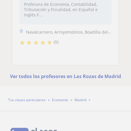
Profesora de Economía, Contabilidad,
Tributación y Fiscalidad, en Español e
Inglés.F...
Navalcarnero, Arroyomolinos, Boadilla del Monte, Pozuelo de Alarcón, L...
★
★
★
★
★
(5)
Ver todos los profesores en Las Rozas de Madrid
Tus clases particulares
Economía
Madrid
Las Rozas de Madrid
Jaume