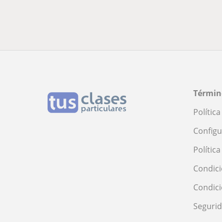
Términ
Polític
Configu
Polític
Condici
Condic
Seguri