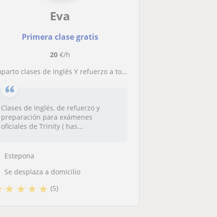
Eva
Primera clase gratis
20
€/h
 clases de Inglés Y refuerzo a todos los niveles y preparo para exámenes de Trinity A2-A1 y B1-B2. Docente con más de 10 años de experiencia demostrable en todos los sectores ( público y privado)
Clases de Inglés, de refuerzo y
preparación para exámenes
oficiales de Trinity ( has...
Estepona
Se desplaza a domicilio
★
★
★
★
★
(5)