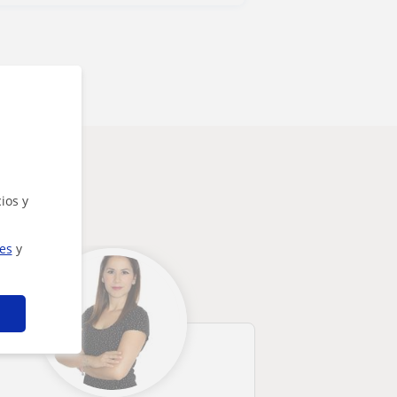
ios y
ies
y