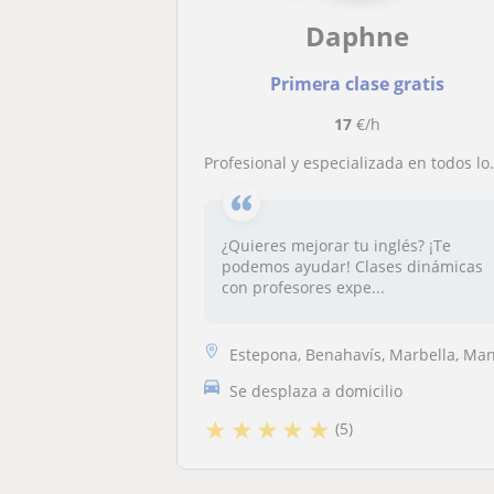
Daphne
Primera clase gratis
17
€/h
Profesional y especializada en todos los niveles de inglés
¿Quieres mejorar tu inglés? ¡Te
podemos ayudar! Clases dinámicas
con profesores expe...
Estepona, Benahavís, Marbella, Manilv
Se desplaza a domicilio
★
★
★
★
★
(5)