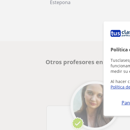
Estepona
Política
Tusclases
Otros profesores en Estepon
funcionami
medir su 
Al hacer c
Política d
Pan