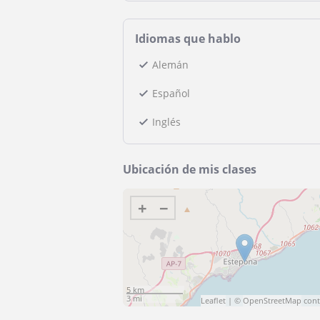
Idiomas que hablo
Alemán
Español
Inglés
Ubicación de mis clases
+
−
5 km
3 mi
Leaflet
| ©
OpenStreetMap
cont