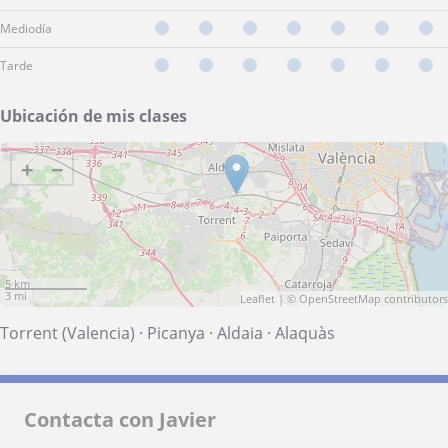
Mediodía
Tarde
Ubicación de mis clases
+
−
5 km
3 mi
Leaflet
| ©
OpenStreetMap
contributors
Torrent (Valencia)
·
Picanya
·
Aldaia
·
Alaquàs
Contacta con Javier