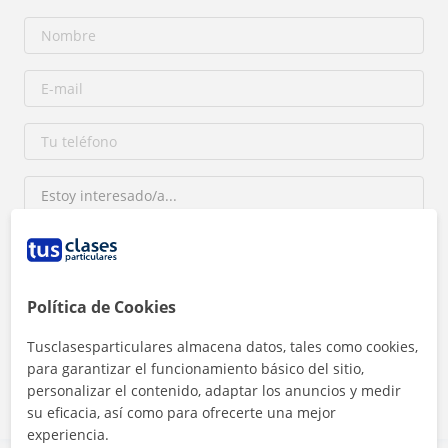
Política de Cookies
Al hacer clic, aceptas nuestro
aviso legal
y de
privacidad
Tusclasesparticulares almacena datos, tales como cookies,
Contactar ahora
para garantizar el funcionamiento básico del sitio,
personalizar el contenido, adaptar los anuncios y medir
su eficacia, así como para ofrecerte una mejor
experiencia.