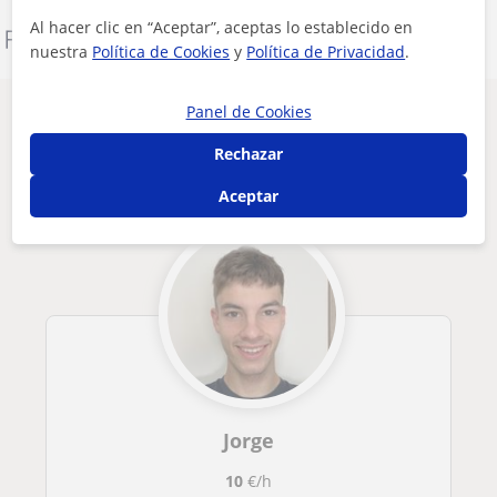
Al hacer clic en “Aceptar”, aceptas lo establecido en
Denunciar este perfil
nuestra
Política de Cookies
y
Política de Privacidad
.
Panel de Cookies
Otros profesores de Futbol en Alaquàs
que pueden interesarte
Rechazar
Aceptar
Jorge
10
€/h