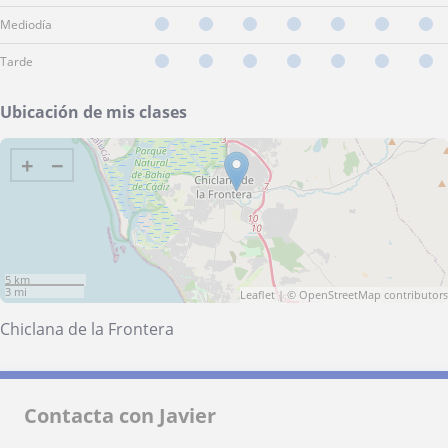
Mediodía
Tarde
Ubicación de mis clases
+
−
5 km
3 mi
Leaflet
| ©
OpenStreetMap
contributors
Chiclana de la Frontera
Contacta con Javier