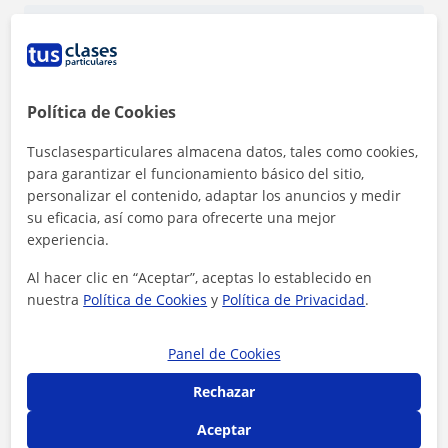
Tarifa
6
€/h
Política de Cookies
Tusclasesparticulares almacena datos, tales como cookies,
para garantizar el funcionamiento básico del sitio,
personalizar el contenido, adaptar los anuncios y medir
su eficacia, así como para ofrecerte una mejor
experiencia.
Al hacer clic en “Aceptar”, aceptas lo establecido en
nuestra
Política de Cookies
y
Política de Privacidad
.
Panel de Cookies
Al hacer clic, aceptas nuestro
aviso legal
y de
privacidad
Rechazar
Contactar ahora
Aceptar