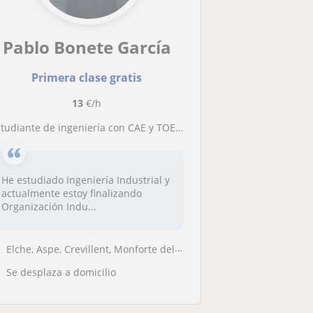
Pablo Bonete García
Primera clase gratis
13
€/h
tudiante de ingeniería con CAE y TOEFL y experiencia en el extranjero da clases de inglés en Elche y Alicante
He estudiado Ingeniería Industrial y
actualmente estoy finalizando
Organización Indu...
Elche, Aspe, Crevillent, Monforte del Cid, Santa Pola
Se desplaza a domicilio