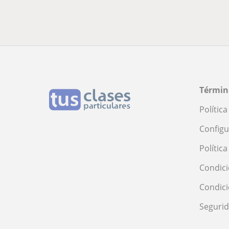
Términ
Polític
Configu
Polític
Condici
Condic
Seguri