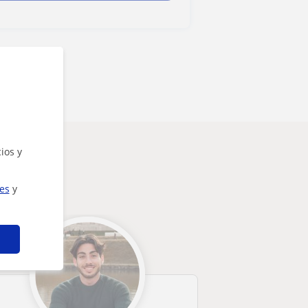
ios y
ies
y