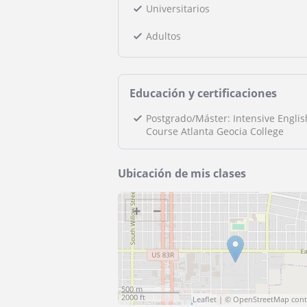
Universitarios
Adultos
Educación y certificaciones
Postgrado/Máster: Intensive Englis
Course Atlanta Geocia College
Ubicación de mis clases
+
−
500 m
2000 ft
Leaflet
| ©
OpenStreetMap
cont