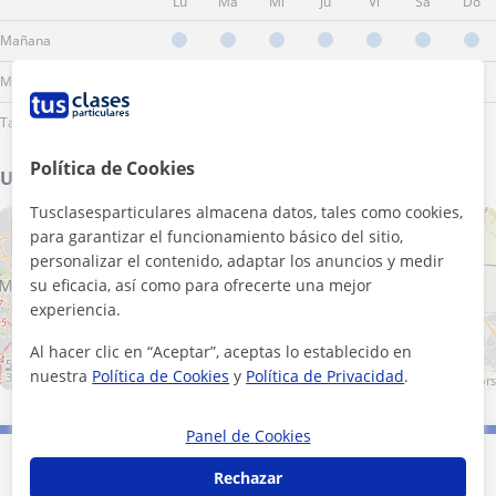
Lu
Ma
Mi
Ju
Vi
Sá
Do
Mañana
Mediodía
Tarde
Política de Cookies
Ubicación de mis clases
Tusclasesparticulares almacena datos, tales como cookies,
+
−
para garantizar el funcionamiento básico del sitio,
personalizar el contenido, adaptar los anuncios y medir
su eficacia, así como para ofrecerte una mejor
experiencia.
Al hacer clic en “Aceptar”, aceptas lo establecido en
5 km
nuestra
Política de Cookies
y
Política de Privacidad
.
3 mi
Leaflet
| ©
OpenStreetMap
contributors
Panel de Cookies
Contacta con Jesús
Rechazar