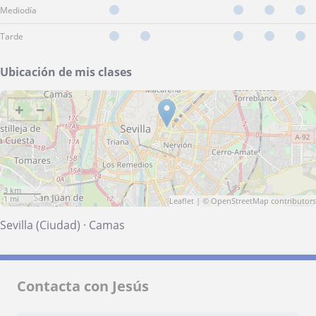
Mediodía
Tarde
Ubicación de mis clases
+
−
3 km
1 mi
Leaflet
| ©
OpenStreetMap
contributors
Sevilla (Ciudad)
·
Camas
Contacta con Jesús