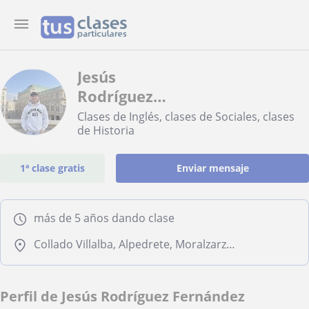
Jesús
Rodríguez
Fernández
Clases de Inglés, clases de Sociales, clases
de Historia
1ª clase gratis
Enviar mensaje
más de 5 años dando clase
Collado Villalba, Alpedrete, Moralzarzal, Las Rozas de Madrid, Torrelodones
Perfil de Jesús Rodríguez Fernández