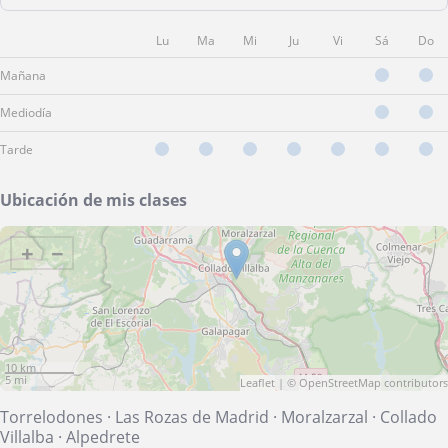
Lu
Ma
Mi
Ju
Vi
Sá
Do
Mañana
Mediodía
Tarde
Ubicación de mis clases
+
−
10 km
5 mi
Leaflet
| ©
OpenStreetMap
contributors
Torrelodones
·
Las Rozas de Madrid
·
Moralzarzal
·
Collado
Villalba
·
Alpedrete