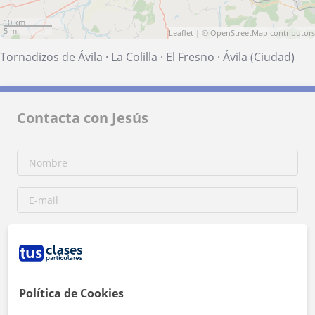
10 km
5 mi
Leaflet
| ©
OpenStreetMap
contributors
Tornadizos de Ávila
·
La Colilla
·
El Fresno
·
Ávila (Ciudad)
Contacta con Jesús
Política de Cookies