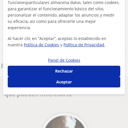
Tusclasesparticulares almacena datos, tales como cookies,
para garantizar el funcionamiento básico del sitio,
personalizar el contenido, adaptar los anuncios y medir
Al hacer clic, aceptas nuestro
aviso legal
y de
privacidad
su eficacia, así como para ofrecerte una mejor
experiencia.
Contactar ahora
Al hacer clic en “Aceptar”, aceptas lo establecido en
nuestra
Política de Cookies
y
Política de Privacidad
.
Panel de Cookies
Denunciar este perfil
Rechazar
Aceptar
Otros profesores de Informática en Ávila
que pueden interesarte