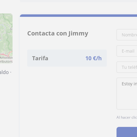
Contacta con Jimmy
Tarifa
10
€/h
ributors
aldo
·
Al hacer cli