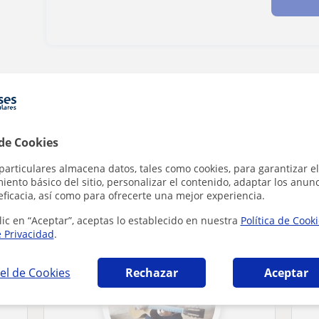
Denunciar este perfil
 de Cookies
particulares almacena datos, tales como cookies, para garantizar el
ento básico del sitio, personalizar el contenido, adaptar los anunc
 en Bilbao que pueden interesarte
eficacia, así como para ofrecerte una mejor experiencia.
lic en “Aceptar”, aceptas lo establecido en nuestra
Política de Cook
e Privacidad
.
el de Cookies
Rechazar
Aceptar