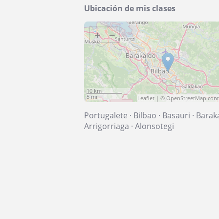
Ubicación de mis clases
+
−
10 km
5 mi
Leaflet
| ©
OpenStreetMap
cont
Portugalete
·
Bilbao
·
Basauri
·
Barak
Arrigorriaga
·
Alonsotegi