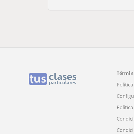
Términ
Polític
Configu
Polític
Condici
Condic