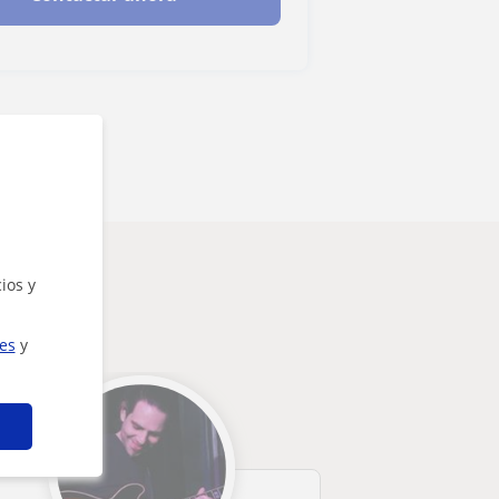
ios y
ies
y