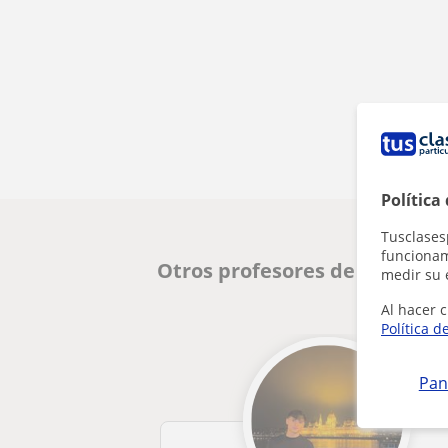
Política
Tusclases
funcionami
Otros profesores de Guitarra
medir su 
Al hacer c
Política d
Pan