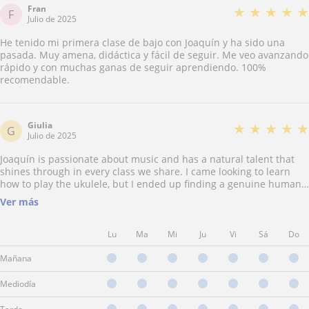
Fran
★
★
★
★
★
F
Julio de 2025
He tenido mi primera clase de bajo con Joaquín y ha sido una
pasada. Muy amena, didáctica y fácil de seguir. Me veo avanzando
rápido y con muchas ganas de seguir aprendiendo. 100%
recomendable.
Giulia
★
★
★
★
★
G
Julio de 2025
Joaquín is passionate about music and has a natural talent that
shines through in every class we share. I came looking to learn
how to play the ukulele, but I ended up finding a genuine human
being, full of energy and patience, who turned each lesson into a
Ver más
much richer experience than I expected.
Lu
Ma
Mi
Ju
Vi
Sá
Do
Mañana
Mediodía