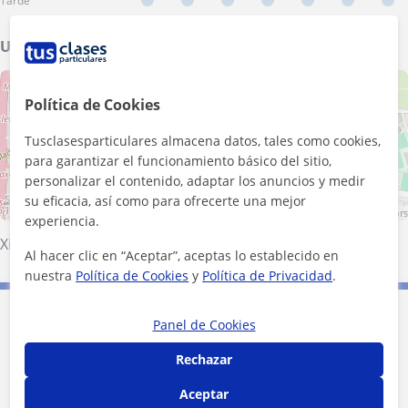
Tarde
Ubicación de mis clases
+
−
Política de Cookies
Tusclasesparticulares almacena datos, tales como cookies,
para garantizar el funcionamiento básico del sitio,
personalizar el contenido, adaptar los anuncios y medir
500 m
su eficacia, así como para ofrecerte una mejor
1000 ft
Leaflet
| ©
OpenStreetMap
contributors
experiencia.
Xirivella
·
Valencia (Ciudad)
·
Mislata
·
Alboraya
Al hacer clic en “Aceptar”, aceptas lo establecido en
nuestra
Política de Cookies
y
Política de Privacidad
.
Contacta con Joaquin
Panel de Cookies
Rechazar
Tarifa
20
€/h
Aceptar