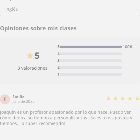
Inglés
Opiniones sobre mis clases
5
100%
★
5
4
3
2
3 valoraciones
1
Emilio
★
★
★
★
★
E
Julio de 2025
Joaquín es un profesor apasionado por lo que hace. Puedo ver
cómo dedica su tiempo a personalizar las clases a mis gustos y
tiempos. Lo súper recomiendo!