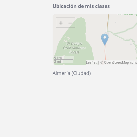
Ubicación de mis clases
+
−
5 km
3 mi
Leaflet
| ©
OpenStreetMap
cont
Almería (Ciudad)