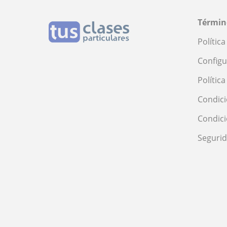
Términ
Polític
Configu
Polític
Condici
Condic
Seguri