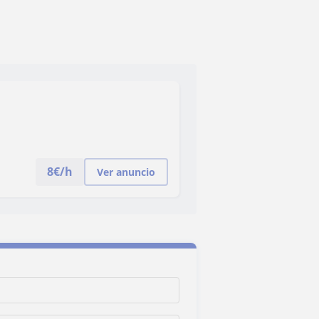
8
€/h
Ver anuncio