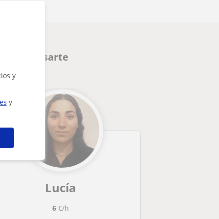
den interesarte
ios y
ies
y
Lucía
6
€/h