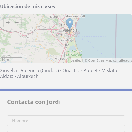
Ubicación de mis clases
+
−
20 km
10 mi
Leaflet
| ©
OpenStreetMap
contributors
Xirivella
·
Valencia (Ciudad)
·
Quart de Poblet
·
Mislata
·
Aldaia
·
Albuixech
Contacta con Jordi