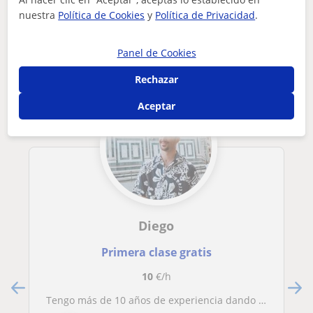
nuestra
Política de Cookies
y
Política de Privacidad
.
Otros profesores de Física en Valencia
que pueden interesarte
Panel de Cookies
Rechazar
Aceptar
Diego
Primera clase gratis
10
€/h
Tengo más de 10 años de experiencia dando clases particulares a distintos tipos de alumn@s y para niveles que van desde ESO hasta Bachiller pasando por preparación a pruebas de acceso, todo ello con muy buenos resultados