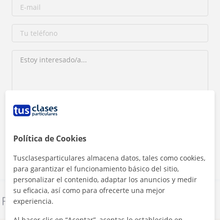
Al hacer clic, aceptas nuestro
aviso legal
y de
privacidad
Política de Cookies
Contactar ahora
Tusclasesparticulares almacena datos, tales como cookies,
para garantizar el funcionamiento básico del sitio,
personalizar el contenido, adaptar los anuncios y medir
su eficacia, así como para ofrecerte una mejor
Denunciar este perfil
experiencia.
Al hacer clic en “Aceptar”, aceptas lo establecido en