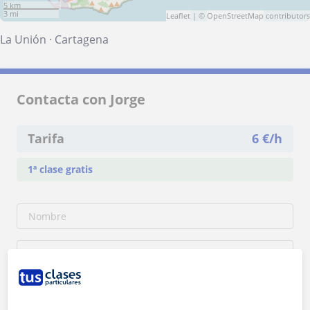
5 km
3 mi
Leaflet
| ©
OpenStreetMap
contributors
La Unión
·
Cartagena
Contacta con Jorge
Tarifa
6
€/h
1ª clase gratis