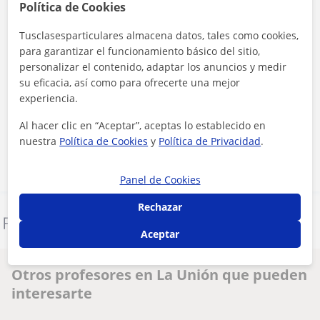
Política de Cookies
Tusclasesparticulares almacena datos, tales como cookies,
para garantizar el funcionamiento básico del sitio,
personalizar el contenido, adaptar los anuncios y medir
su eficacia, así como para ofrecerte una mejor
Al hacer clic, aceptas nuestro
aviso legal
y de
privacidad
experiencia.
Al hacer clic en “Aceptar”, aceptas lo establecido en
Contactar ahora
nuestra
Política de Cookies
y
Política de Privacidad
.
Panel de Cookies
Rechazar
Denunciar este perfil
Aceptar
Otros profesores en La Unión que pueden
interesarte