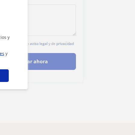
ios y
c, aceptas nuestro
aviso legal
y de
privacidad
ies
y
Contactar ahora