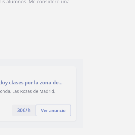
 mis alumnos. Me considero una
doy clases por la zona de
a, no dudeis en preguntarme
honda, Las Rozas de Madrid,
30
€/h
Ver anuncio