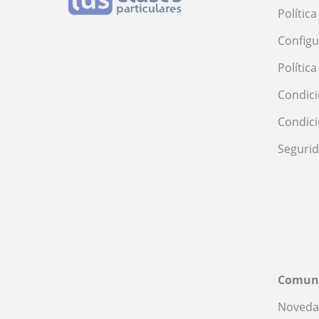
Polític
Configu
Polític
Condici
Condic
Seguri
Comun
Noveda