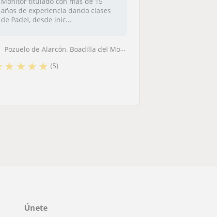
Monitor titulado con más de 15
años de experiencia dando clases
de Padel, desde inic...
Pozuelo de Alarcón, Boadilla del Monte, Majadahonda
★
★
★
★
★
(5)
Únete