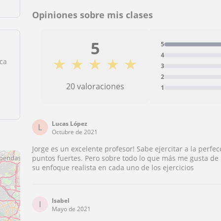
Opiniones sobre mis clases
5
5
4
★
★
★
★
★
ica
3
2
20 valoraciones
1
Lucas López
L
Octubre de 2021
Jorge es un excelente profesor! Sabe ejercitar a la perfec
puntos fuertes. Pero sobre todo lo que más me gusta de
su enfoque realista en cada uno de los ejercicios
Isabel
I
Mayo de 2021