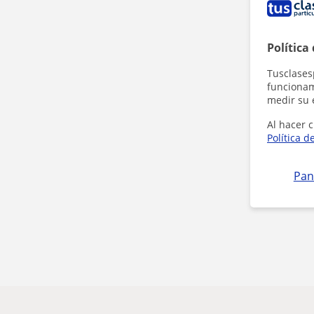
Política
Tusclases
funcionami
medir su 
Al hacer c
Política d
Pan