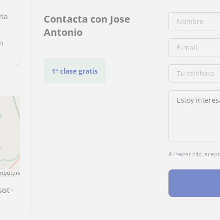
ria
Contacta con Jose
Antonio
n
1ª clase gratis
Al hacer clic, acep
ributors
sot
·