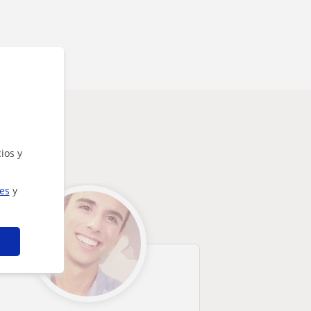
ios y
ies
y