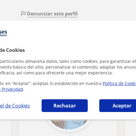
Denunciar este perfil
 de Cookies
 en Valencia que pueden interesarte
particulares almacena datos, tales como cookies, para garantizar el
ento básico del sitio, personalizar el contenido, adaptar los anunc
eficacia, así como para ofrecerte una mejor experiencia.
lic en “Aceptar”, aceptas lo establecido en nuestra
Política de Cook
e Privacidad
.
el de Cookies
Rechazar
Aceptar