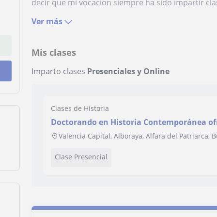
decir que mi vocación siempre ha sido impartir cla
Ver más
Mis clases
Imparto clases
Presenciales y Online
Clases de Historia
Doctorando en Historia Contemporánea ofr
nivel. Clases de Historia e Historia del Arte
Valencia Capital, Alboraya, Alfara del Patriarca,
Clase Presencial