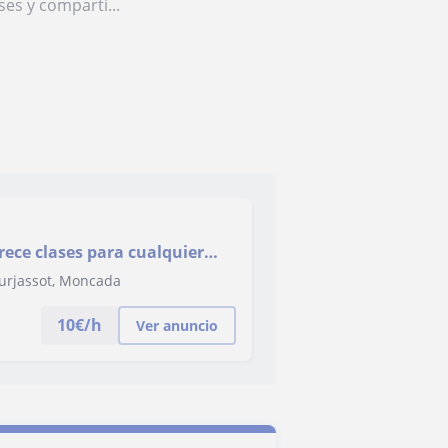
ses y comparti...
ece clases para cualquier
 para ESO y Bachiller
 Burjassot, Moncada
10
€/h
Ver anuncio