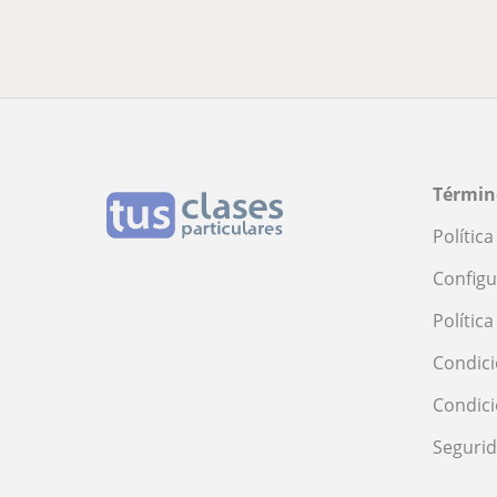
Términ
Polític
Configu
Polític
Condici
Condic
Seguri