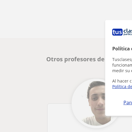
Política
Otros profesores de Historia
Tusclases
funcionami
medir su 
Al hacer c
Política d
Pan