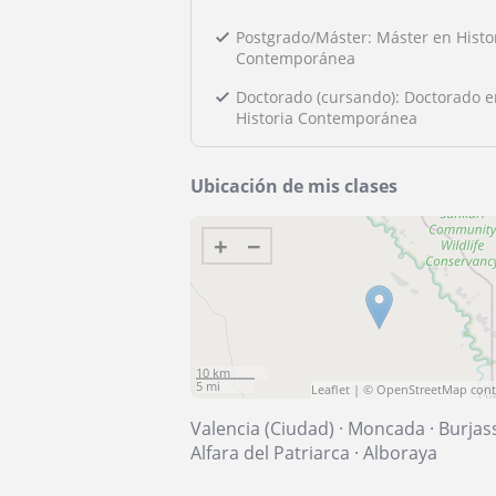
Postgrado/Máster: Máster en Histo
Contemporánea
Doctorado (cursando): Doctorado e
Historia Contemporánea
Ubicación de mis clases
+
−
10 km
5 mi
Leaflet
| ©
OpenStreetMap
cont
Valencia (Ciudad)
·
Moncada
·
Burjas
Alfara del Patriarca
·
Alboraya