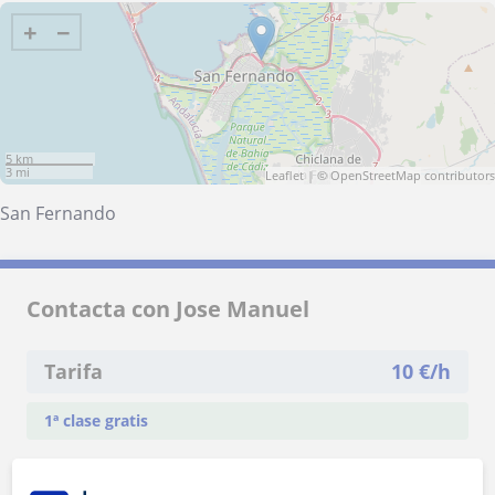
+
−
5 km
3 mi
Leaflet
| ©
OpenStreetMap
contributors
San Fernando
Contacta con Jose Manuel
Tarifa
10
€/h
1ª clase gratis