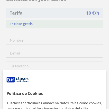
Tarifa
10
€/h
1ª clase gratis
Política de Cookies
Tusclasesparticulares almacena datos, tales como cookies,
Al hacer clic, aceptas nuestro
aviso legal
y de
privacidad
para garantizar el funcionamiento básico del sitio,