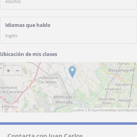
Adultos
Idiomas que hablo
Inglés
Ubicación de mis clases
+
−
2 km
1 mi
Leaflet
| ©
OpenStreetMap
contributors
Contacta con Juan Carlos