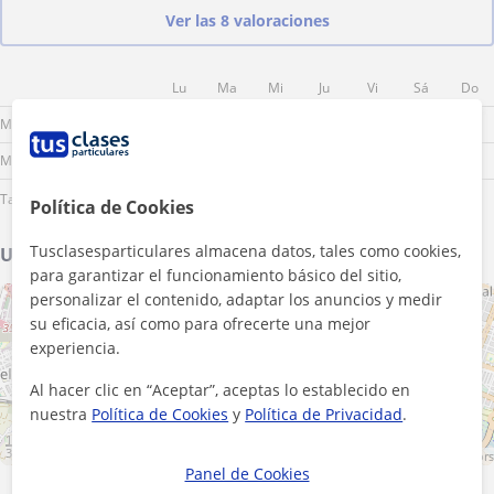
Ver las 8 valoraciones
Lu
Ma
Mi
Ju
Vi
Sá
Do
Mañana
Mediodía
Tarde
Política de Cookies
Tusclasesparticulares almacena datos, tales como cookies,
Ubicación de mis clases
para garantizar el funcionamiento básico del sitio,
personalizar el contenido, adaptar los anuncios y medir
+
−
su eficacia, así como para ofrecerte una mejor
experiencia.
Al hacer clic en “Aceptar”, aceptas lo establecido en
nuestra
Política de Cookies
y
Política de Privacidad
.
1 km
3000 ft
Leaflet
| ©
OpenStreetMap
contributors
Panel de Cookies