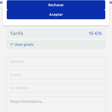
Rechazar
Contacta con Juan Manuel Escribano
Aceptar
Ruiz
Tarifa
15
€/h
1ª clase gratis