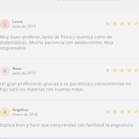
Lsura
★
★
★
★
★
L
Junio de 2019
Muy buen profesor, tanto de física y química como de
matemáticas. Mucha paciencia con adolescentes. Muy
responsable.
Rosa
★
★
★
★
★
R
Junio de 2019
Un gran profesional, gracias a su paciencia y conocimientos mi
hijo sacó las materias con buenas notas.
Angelica
★
★
★
★
★
A
Enero de 2018
Explica bien y hace que comprendas con facilidad la asignatura