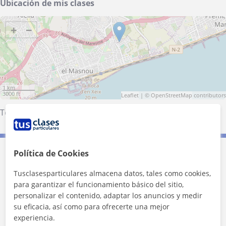
Ubicación de mis clases
+
−
1 km
3000 ft
Leaflet
| ©
OpenStreetMap
contributors
Teià
·
El Masnou
Política de Cookies
Contacta con Judit
Tusclasesparticulares almacena datos, tales como cookies,
Tarifa
13
€/h
para garantizar el funcionamiento básico del sitio,
personalizar el contenido, adaptar los anuncios y medir
su eficacia, así como para ofrecerte una mejor
1ª clase gratis
experiencia.