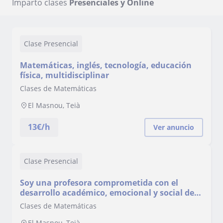
Imparto clases
Presenciales y Online
Clase Presencial
Matemáticas, inglés, tecnología, educación
física, multidisciplinar
Clases de Matemáticas
El Masnou, Teià
13
€/h
Ver anuncio
Clase Presencial
Soy una profesora comprometida con el
desarrollo académico, emocional y social de
mis alumnos, de primaria y secundaria.
Clases de Matemáticas
El Masnou, Teià