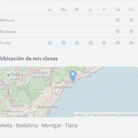
Lu
Ma
Mi
Ju
Vi
Sá
Do
Mañana
Mediodía
Tarde
Ubicación de mis clases
+
−
10 km
5 mi
Leaflet
| ©
OpenStreetMap
contributors
Alella
·
Badalona
·
Montgat
·
Tiana