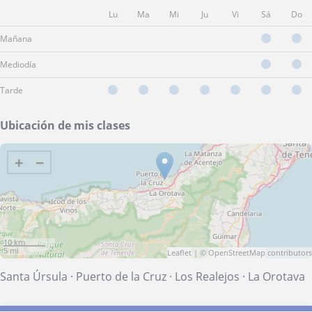
Lu
Ma
Mi
Ju
Vi
Sá
Do
Mañana
Mediodía
Tarde
Ubicación de mis clases
+
−
10 km
5 mi
Leaflet
| ©
OpenStreetMap
contributors
Santa Úrsula
·
Puerto de la Cruz
·
Los Realejos
·
La Orotava