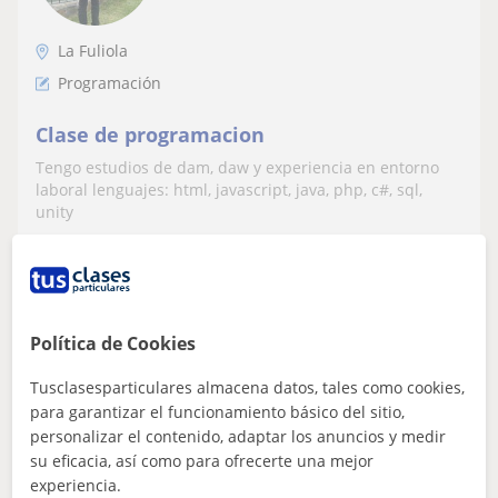
La Fuliola
Programación
Clase de programacion
Tengo estudios de dam, daw y experiencia en entorno
laboral lenguajes: html, javascript, java, php, c#, sql,
unity
ver más
Contactar
Política de Cookies
Tusclasesparticulares almacena datos, tales como cookies,
para garantizar el funcionamiento básico del sitio,
Júlia
personalizar el contenido, adaptar los anuncios y medir
10
€
/h
su eficacia, así como para ofrecerte una mejor
experiencia.