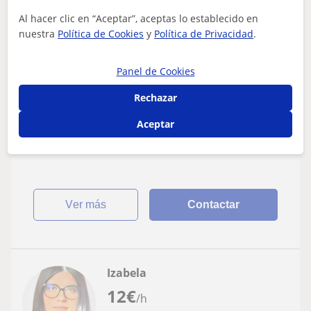
Al hacer clic en “Aceptar”, aceptas lo establecido en
Tornabous, Barbens, Castellse...
nuestra
Política de Cookies
y
Política de Privacidad
.
Diseño Gráfico
Panel de Cookies
Profesora particular de diseño gráfico, con
2 años de experiencia.
Rechazar
¿Qué ofrezco en mis clases? - Clases Personalizadas:
Aceptar
Cada lección está adaptada a tus necesidades y nivel de
conocimiento, asegurando un a...
ver más
Contactar
Izabela
12
€
/h