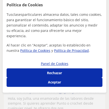
Política de Cookies
Tusclasesparticulares almacena datos, tales como cookies,
para garantizar el funcionamiento básico del sitio,
ver más
Contactar
personalizar el contenido, adaptar los anuncios y medir
su eficacia, así como para ofrecerte una mejor
experiencia.
Julia
Al hacer clic en “Aceptar”, aceptas lo establecido en
10
€
nuestra
Política de Cookies
y
Política de Privacidad
.
/h
1ª clase gratis
Panel de Cookies
Sevilla Capital, La Luisiana,...
Rechazar
Manualidades
Aceptar
Clases de punto a dos agujas y de crochet
Hola, soy Jullia, una enamorada de las labores desde
siempre. Si quieres aprender Punto o crochet desde
cualquier nivel, te ofrezco dos pos...