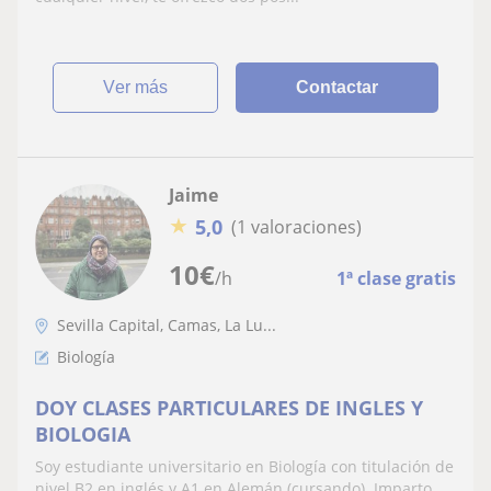
ver más
Contactar
Jaime
★
5,0
(1 valoraciones)
10
€
/h
1ª clase gratis
Sevilla Capital, Camas, La Lu...
Biología
DOY CLASES PARTICULARES DE INGLES Y
BIOLOGIA
Soy estudiante universitario en Biología con titulación de
nivel B2 en inglés y A1 en Alemán (cursando). Imparto