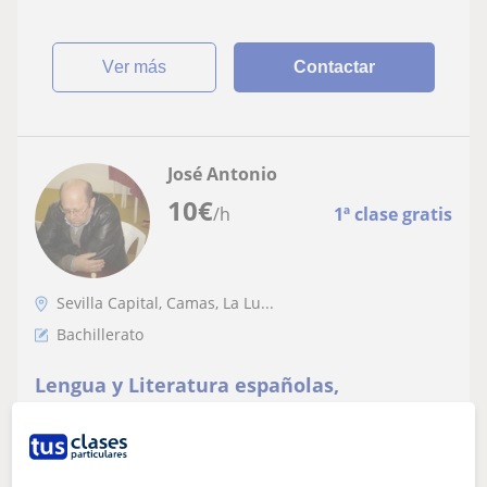
ver más
Contactar
José Antonio
10
€
/h
1ª clase gratis
Sevilla Capital, Camas, La Lu...
Bachillerato
Lengua y Literatura españolas,
Humanidades, Contabilidad y clases de
Ajedrez
Licenciado en Filología Hispánica, Formador Ocupacional
y Profesor de Ajedrez, 60 años y amplia experiencia.
Imparto clases de español para...