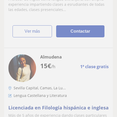
las edades, clases presenciales y virtuales
experiencia impartiendo clases a esrudiantes de todas
las edades, clases presenciales...
ver más
Contactar
Almudena
15
€
/h
1ª clase gratis
Sevilla Capital, Camas, La Lu...
Lengua Castellana y Literatura
Licenciada en Filología hispánica e inglesa
Más de 5 años de experiencia dando clases particulares