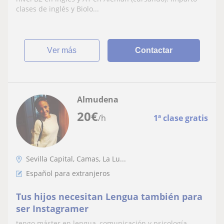
clases de inglés y Biolo...
ver más
Contactar
Almudena
20
€
/h
1ª clase gratis
Sevilla Capital, Camas, La Lu...
Español para extranjeros
Tus hijos necesitan Lengua también para
ser Instagramer
tengo máster en lengua, comunicación y psicología.