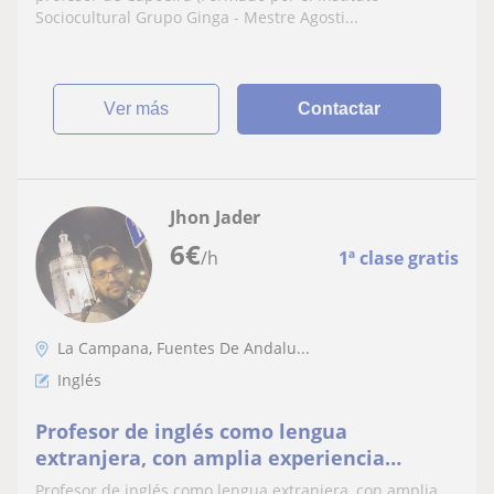
Sociocultural Grupo Ginga - Mestre Agosti...
ver más
Contactar
Jhon Jader
6
€
/h
1ª clase gratis
La Campana, Fuentes De Andalu...
Inglés
Profesor de inglés como lengua
extranjera, con amplia experiencia
impartiendo clases a esrudiantes de todas
Profesor de inglés como lengua extranjera, con amplia