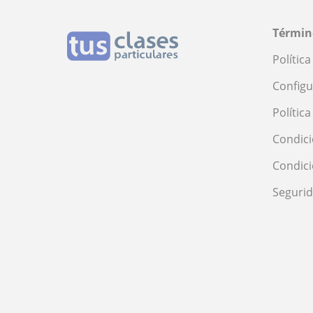
Términ
Polític
Configu
Polític
Condici
Condic
Seguri