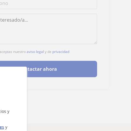
, aceptas nuestro
aviso legal
y de
privacidad
Contactar ahora
ios y
ies
y