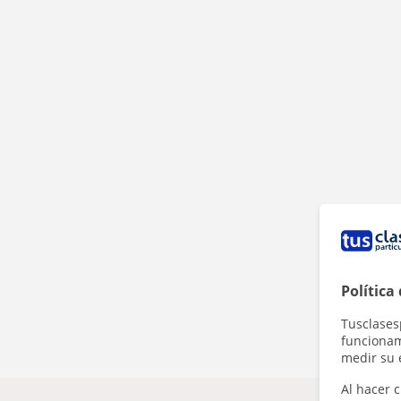
Política
Tusclases
funcionami
medir su 
Al hacer c