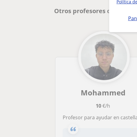
Política d
Otros profesores de ESO e
Pan
Mohammed
10
€/h
Profesor para ayudar en castellano, enseñar idioma y dedicar tiempo a los alumno