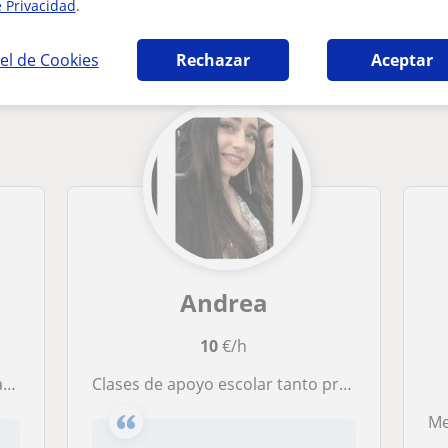
e Privacidad
.
n Logroño que pueden interesarte
el de Cookies
Rechazar
Aceptar
Andrea
10
€/h
s!
Clases de apoyo escolar tanto primaria como ESO
Me 