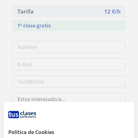
Tarifa
12
€/h
1ª clase gratis
Política de Cookies
Al hacer clic, aceptas nuestro
aviso legal
y de
privacidad