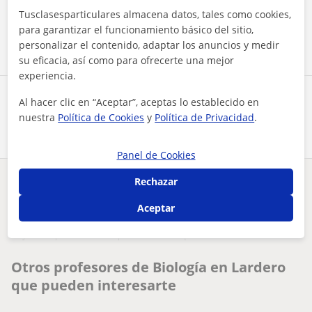
Tusclasesparticulares almacena datos, tales como cookies,
Contactar ahora
para garantizar el funcionamiento básico del sitio,
personalizar el contenido, adaptar los anuncios y medir
su eficacia, así como para ofrecerte una mejor
experiencia.
Comparte a este profesor
Al hacer clic en “Aceptar”, aceptas lo establecido en
nuestra
Política de Cookies
y
Política de Privacidad
.
Panel de Cookies
Rechazar
¿Hay algún error en este perfil?
Cuéntanos
Aceptar
Tus clases particulares
Biología
La Rioja
Lardero
doy clases particulares acaparadas al nivel que demande el a...
Otros profesores de Biología en Lardero
que pueden interesarte