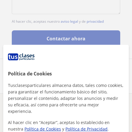
Al hacer clic, aceptas nuestro
aviso legal
y de
privacidad
Contactar ahora
Comparte a este profesor
Política de Cookies
Tusclasesparticulares almacena datos, tales como cookies,
para garantizar el funcionamiento básico del sitio,
personalizar el contenido, adaptar los anuncios y medir
su eficacia, así como para ofrecerte una mejor
¿Hay algún error en este perfil?
Cuéntanos
experiencia.
Tus clases particulares
Francés
La Rioja
Haro
Al hacer clic en “Aceptar”, aceptas lo establecido en
clases particulares para hablar francés
nuestra
Política de Cookies
y
Política de Privacidad
.