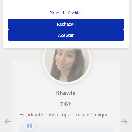
Otros profesores de Francés en Haro que
Panel de Cookies
pueden interesarte
Rechazar
Aceptar
Khawla
7
€/h
Estudiante nativa imparte clase Cualquier duda consultarme por mensajería