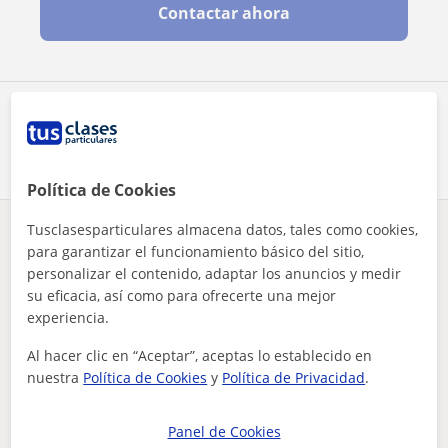
Contactar ahora
Comparte a este profesor
Política de Cookies
Tusclasesparticulares almacena datos, tales como cookies,
¿Hay algún error en este perfil?
Cuéntanos
para garantizar el funcionamiento básico del sitio,
personalizar el contenido, adaptar los anuncios y medir
su eficacia, así como para ofrecerte una mejor
Tus clases particulares
Matemáticas
La Rioja
Agoncillo
doy clases particulares de matemáticas y otras materias. soy...
experiencia.
Otros profesores de Matemáticas en
Al hacer clic en “Aceptar”, aceptas lo establecido en
nuestra
Política de Cookies
y
Política de Privacidad
.
Agoncillo que pueden interesarte
Panel de Cookies