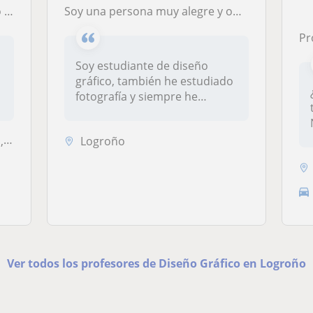
uenta.
Soy una persona muy alegre y optimista, a toda persona que sienta interés por el diseño gráfico
Profe
Soy estudiante de diseño
gráfico, también he estudiado
fotografía y siempre he
estad...
ua
Logroño
Ver todos los profesores de Diseño Gráfico en Logroño