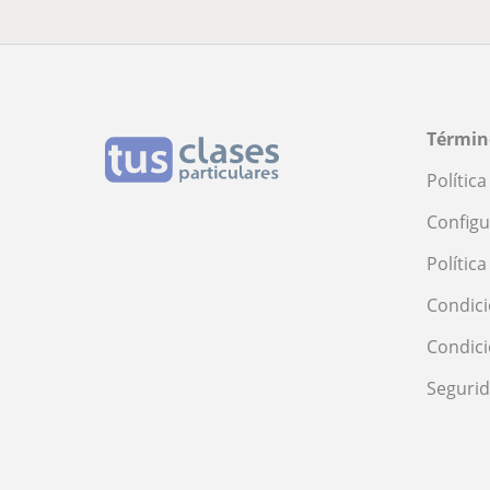
Términ
Polític
Configu
Polític
Condici
Condic
Seguri