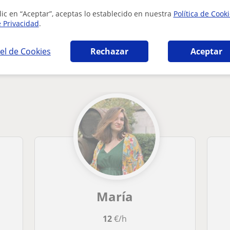
lic en “Aceptar”, aceptas lo establecido en nuestra
Política de Cook
e Privacidad
.
el de Cookies
Rechazar
Aceptar
 Gráfico en Logroño que pueden interesarte
María
12
€/h