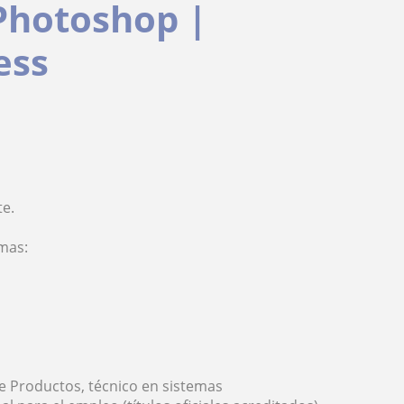
Photoshop |
ess
te.
amas:
e Productos, técnico en sistemas