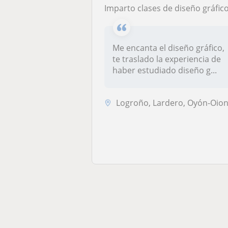
Imparto clases de diseño gráfico de manera adaptativa al nivel del alumno, enfocadas desde la experiencia de estar trabajando profesionalmente desde hace veinte años, para empresas y por mi c
Me encanta el diseño gráfico,
te traslado la experiencia de
haber estudiado diseño g...
Logroño, Lardero, Oyón-Oion, Villamediana de Ireg