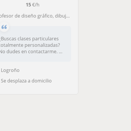
15
€/h
sor de diseño gráfico, dibujo y artes titulado en Diseño Gráfico, se imparten clases online y presenciales en Logroño
¿Buscas clases particulares
totalmente personalizadas?
No dudes en contactarme. Me
e...
Logroño
Se desplaza a domicilio