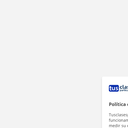
Política
Tusclases
funcionami
medir su 