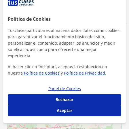
Ver perfil
Política de Cookies
Tusclasesparticulares almacena datos, tales como cookies,
Zona de Sara
para garantizar el funcionamiento básico del sitio,
personalizar el contenido, adaptar los anuncios y medir
Localidades a las que se desplaza para dar clase
su eficacia, así como para ofrecerte una mejor
experiencia.
Viana
Moreda de Álava
Fuenmayor
Al hacer clic en “Aceptar”, aceptas lo establecido en
Alberite
Villamediana de Iregua
nuestra
Política de Cookies
y
Política de Privacidad
.
Oyón-Oion
Logroño
Lardero
Panel de Cookies
+
−
Rechazar
Aceptar