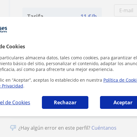
Tarifa
11
€/h
1ª clase gratis
 de Cookies
particulares almacena datos, tales como cookies, para garantizar el
ento básico del sitio, personalizar el contenido, adaptar los anunc
eficacia, así como para ofrecerte una mejor experiencia.
Al hacer clic
lic en “Aceptar”, aceptas lo establecido en nuestra
Política de Cook
e Privacidad
.
el de Cookies
Rechazar
Aceptar
¿Hay algún error en este perfil?
Cuéntanos