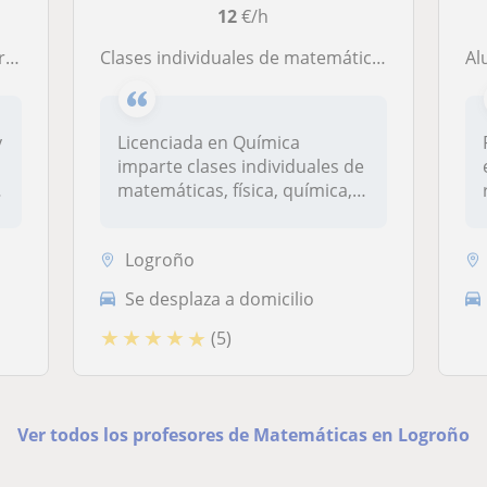
12
€/h
ar
Clases individuales de matemáticas y ciencias, todas las asignaturas en un sólo lugar
Alumn
y
Licenciada en Química
imparte clases individuales de
matemáticas, física, química,
b...
Logroño
Se desplaza a domicilio
★
★
★
★
★
(5)
Ver todos los profesores de Matemáticas en Logroño