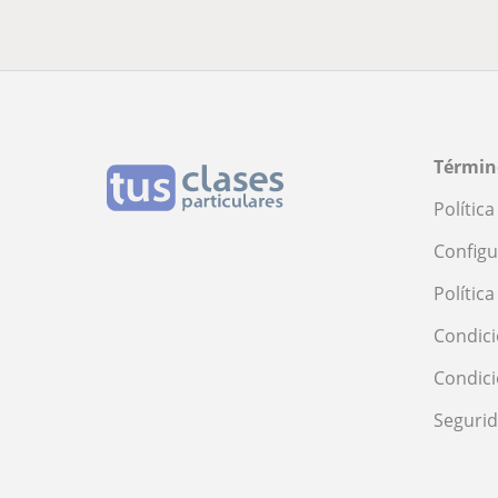
Términ
Polític
Configu
Polític
Condici
Condic
Seguri