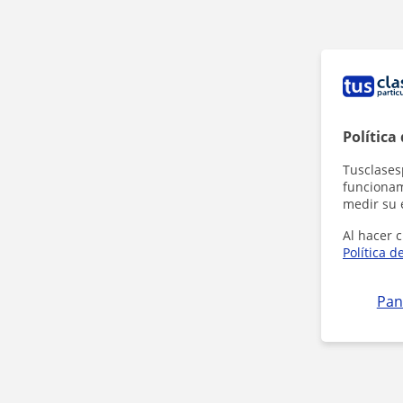
Política
Tusclases
funcionami
medir su 
Al hacer c
Política d
Pan