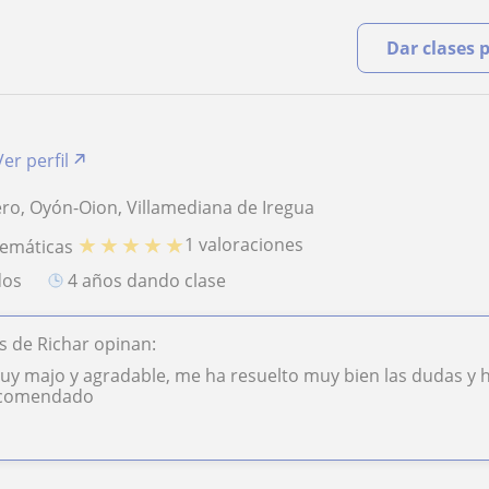
Dar clases 
Ver perfil
ro, Oyón-Oion, Villamediana de Iregua
★
★
★
★
★
1 valoraciones
temáticas
dos
4 años dando clase
 de Richar opinan:
uy majo y agradable, me ha resuelto muy bien las dudas y 
ecomendado