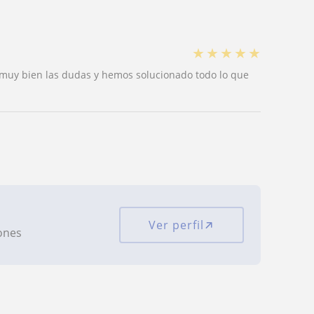
★
★
★
★
★
 muy bien las dudas y hemos solucionado todo lo que
Ver perfil
iones