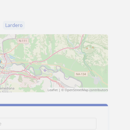
Lardero
Leaflet
| ©
OpenStreetMap
contributors