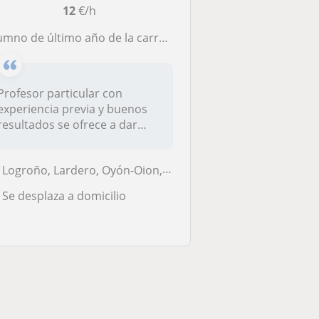
12
€/h
o de último año de la carrera de matemáticas se ofrece a dar clases particulares para superar el curso académico
Profesor particular con
experiencia previa y buenos
resultados se ofrece a dar
clase...
Logroño, Lardero, Oyón-Oion, Villamediana de Iregua
Se desplaza a domicilio