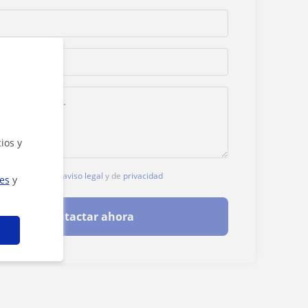
ios y
, aceptas nuestro
aviso legal
y de
privacidad
ies
y
Contactar ahora