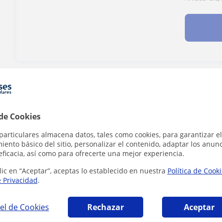
¿Hay algún error en este perfil?
Cuéntanos
 de Cookies
particulares almacena datos, tales como cookies, para garantizar el
ento básico del sitio, personalizar el contenido, adaptar los anunc
ía en Calahorra que pueden interesarte
eficacia, así como para ofrecerte una mejor experiencia.
lic en “Aceptar”, aceptas lo establecido en nuestra
Política de Cook
e Privacidad
.
el de Cookies
Rechazar
Aceptar