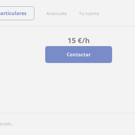
particulares
Anúnciate
Tu cuenta
15
€
/h
Contactar
orado...