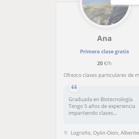
Ana
Primera clase gratis
20
€/h
Ofrezco clases particulares de matemáticas, física, química y biologí
Graduada en Biotecnología.
Tengo 5 años de experiencia
impartiendo clases
particular...
Logroño, Oyón-Oion, Alberite, Lardero, Villamediana de Ireg