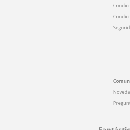
Condici
Condic
Seguri
Comun
Noveda
Pregunt
Fantásti