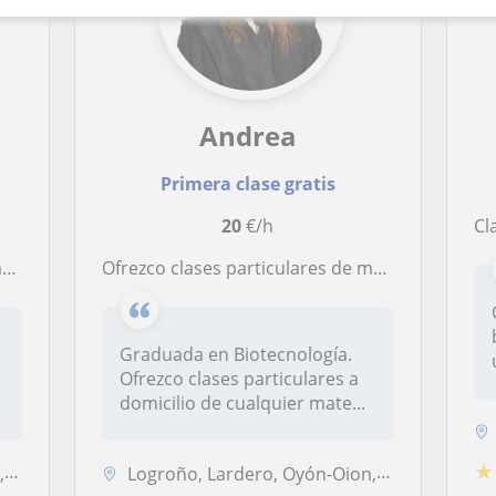
Andrea
Primera clase gratis
20
€/h
Cl
a
Ofrezco clases particulares de matemáticas, química, biología, física y tecnología
Graduada en Biotecnología.
Ofrezco clases particulares a
domicilio de cualquier mate...
★
ua
Logroño, Lardero, Oyón-Oion, Villamediana de Iregua