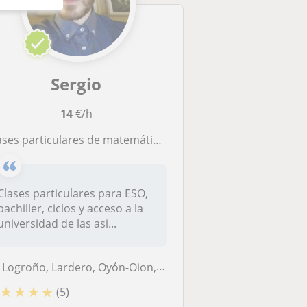
Sergio
14
€/h
ases particulares de matemáticas, biología, física y química
Clases particulares para ESO,
bachiller, ciclos y acceso a la
universidad de las asi...
Logroño, Lardero, Oyón-Oion, Villamediana de Iregua
★
★
★
★
(5)