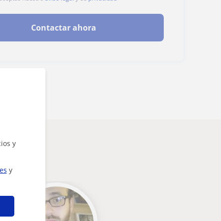
Contactar ahora
ios y
ies
y