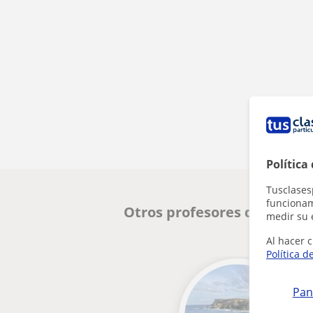
Política
Tusclases
funcionami
Otros profesores de Biolog
medir su 
Al hacer c
Política d
Pan