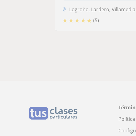
Logroño, Lardero, Villamediana de Iregua
★
★
★
★
★
(5)
Términ
Polític
Configu