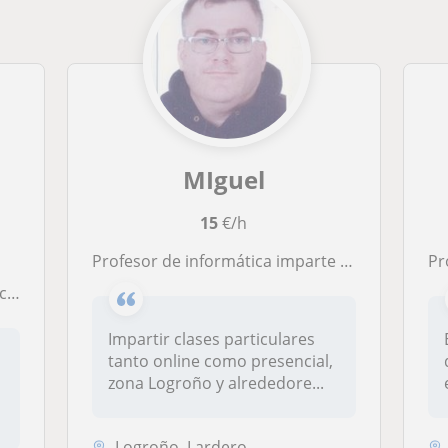
MIguel
15
€/h
Profesor de informática imparte clases particulares de ofimática y windows, disponibilidad total y horaria.
Pro
clases
Impartir clases particulares
tanto online como presencial,
zona Logroño y alrededore...
Logroño, Lardero