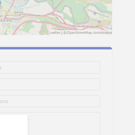
Leaflet
| ©
OpenStreetMap
contributors