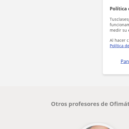
Política
Tusclases
funcionami
medir su 
Al hacer c
Política d
Pan
Otros profesores de Ofimá