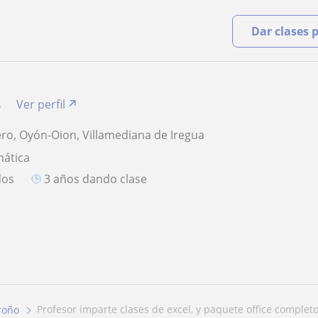
Dar clases 
o
Ver perfil
ro, Oyón-Oion, Villamediana de Iregua
mática
dos
3 años dando clase
profesor imparte clases de excel, y paquete office completo 
roño