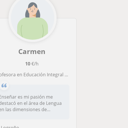
Carmen
10
€/h
fesora en Educación Integral (en mi país) con mas de 9 años de experiencia.
Enseñar es mi pasión me
destacó en el área de Lengua
en las dimensiones de
lectura....
Logroño