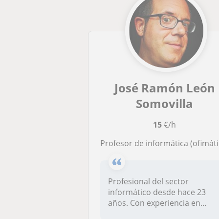
José Ramón León
Somovilla
15
€/h
Profesor de informática (ofimática, sistemas operativos, programación y sistemas) básica o apasiona la tecnología y disfruto compartiendo conocimientos y experiencias en mis 
Profesional del sector
informático desde hace 23
años. Con experiencia en
programaci...