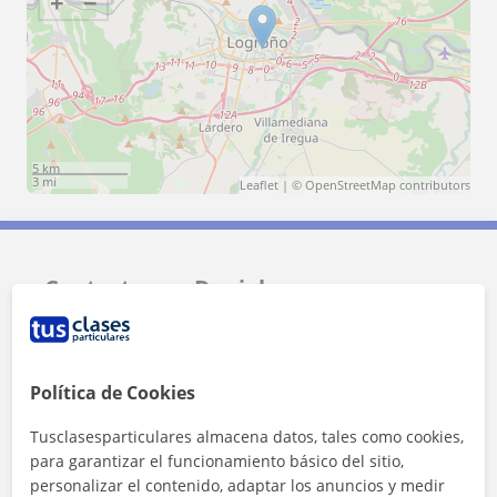
+
−
5 km
3 mi
Leaflet
| ©
OpenStreetMap
contributors
Contacta con Daniel
Tarifa
10
€/h
Política de Cookies
1ª clase gratis
Tusclasesparticulares almacena datos, tales como cookies,
para garantizar el funcionamiento básico del sitio,
personalizar el contenido, adaptar los anuncios y medir