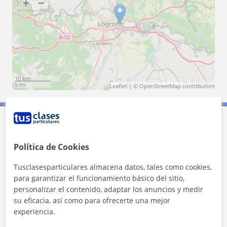
+
−
10 km
5 mi
Leaflet
| ©
OpenStreetMap
contributors
Contacta con David
Política de Cookies
Tarifa
10
€/h
Tusclasesparticulares almacena datos, tales como cookies,
para garantizar el funcionamiento básico del sitio,
1ª clase gratis
personalizar el contenido, adaptar los anuncios y medir
su eficacia, así como para ofrecerte una mejor
experiencia.