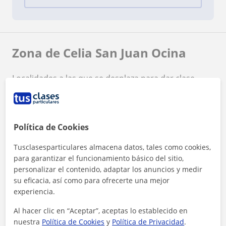
Zona de Celia San Juan Ocina
Localidades a las que se desplaza para dar clase
Alberite
Villamediana de Iregua
Logroño
Lardero
Política de Cookies
+
−
Tusclasesparticulares almacena datos, tales como cookies,
para garantizar el funcionamiento básico del sitio,
personalizar el contenido, adaptar los anuncios y medir
su eficacia, así como para ofrecerte una mejor
experiencia.
Al hacer clic en “Aceptar”, aceptas lo establecido en
5 km
nuestra
Política de Cookies
y
Política de Privacidad
.