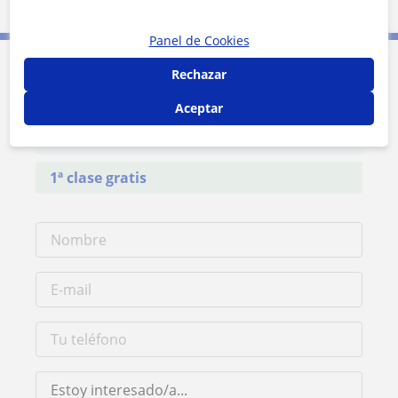
3 mi
Leaflet
| ©
OpenStreetMap
contributors
Panel de Cookies
Rechazar
Contacta con Celia San Juan Ocina
Aceptar
Tarifa
12
€/h
1ª clase gratis