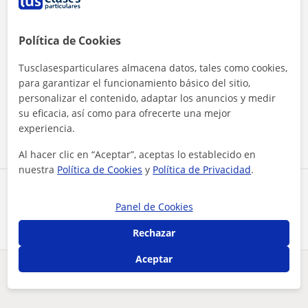
Política de Cookies
Tusclasesparticulares almacena datos, tales como cookies,
Al hacer clic, aceptas nuestro
aviso legal
y de
privacidad
para garantizar el funcionamiento básico del sitio,
personalizar el contenido, adaptar los anuncios y medir
su eficacia, así como para ofrecerte una mejor
Contactar ahora
experiencia.
Al hacer clic en “Aceptar”, aceptas lo establecido en
nuestra
Política de Cookies
y
Política de Privacidad
.
Comparte a este profesor
Panel de Cookies
Rechazar
Aceptar
¿Hay algún error en este perfil?
Cuéntanos