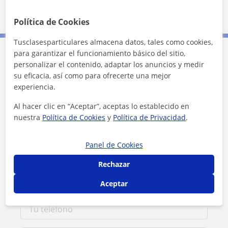
20 km
10 mi
Leaflet
| ©
OpenStreetMap
contributors
Política de Cookies
Tusclasesparticulares almacena datos, tales como cookies,
para garantizar el funcionamiento básico del sitio,
Contacta con Lorena
personalizar el contenido, adaptar los anuncios y medir
su eficacia, así como para ofrecerte una mejor
experiencia.
Tarifa
15
€/h
Al hacer clic en “Aceptar”, aceptas lo establecido en
1ª clase gratis
nuestra
Política de Cookies
y
Política de Privacidad
.
Panel de Cookies
Rechazar
Aceptar