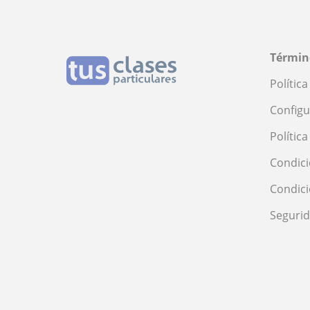
Términ
Polític
Configu
Polític
Condici
Condic
Seguri