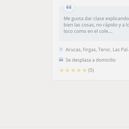
Me gusta dar clase explicand
bien las cosas, no rápido y a l
loco como en el cole....
Arucas, Firgas, Teror, Las Palmas de Gran Canaria, Moya (Palmas (Las))...
Se desplaza a domicilio
★
★
★
★
★
(5)