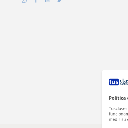
Política
Tusclases
funcionami
medir su 