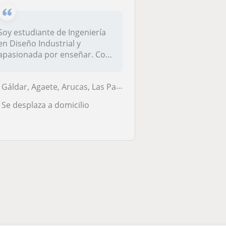
Soy estudiante de Ingeniería
en Diseño Industrial y
apasionada por enseñar. Con
expe...
Gáldar, Agaete, Arucas, Las Palmas de Gran Canaria, Moya (Palmas (Las)...
Se desplaza a domicilio