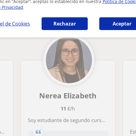
lic en “Aceptar”, aceptas lo establecido en nuestra
Política de Cook
e Privacidad
.
áticas en Arucas que pueden interesarte
el de Cookies
Rechazar
Aceptar
Nerea Elizabeth
11
€/h
Soy estudiante de segundo curso del grado en matemáticas, estoy capacitada para dar esta asignatura a todos los niveles
o
Es