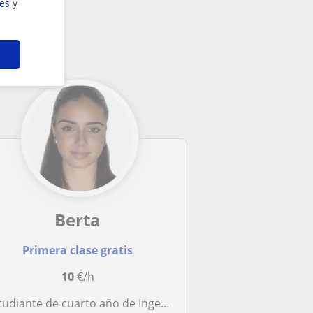
ies
y
Berta
Primera clase gratis
10
€/h
tudiante de cuarto año de Ingeniería en Diseño Industrial